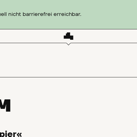
l nicht barrierefrei erreichbar.
M
pier«