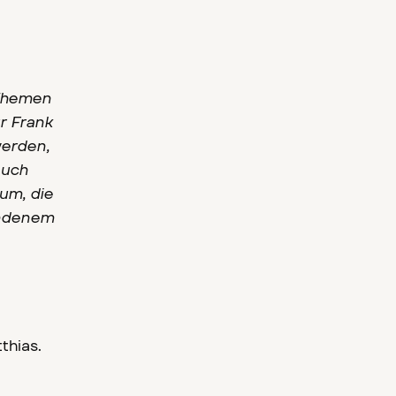
 Themen
r Frank
werden,
auch
um, die
undenem
thias.