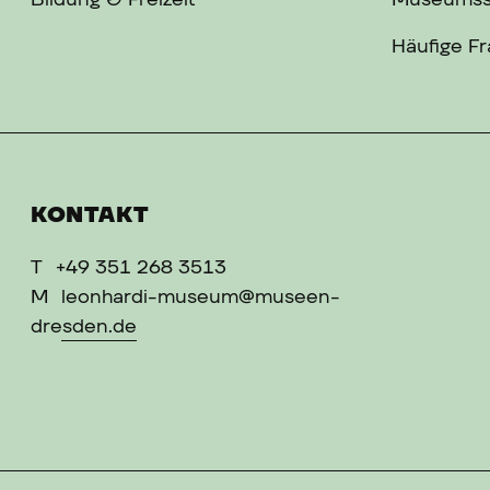
Bildung & Freizeit
Museums
Häufige F
KONTAKT
T
+49 351 268 3513
M
leonhardi-museum@museen-
dresden.de